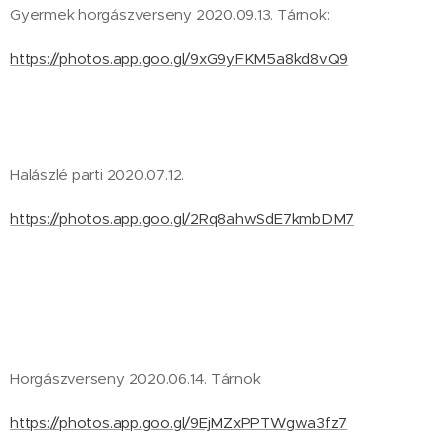
Gyermek horgászverseny 2020.09.13. Tárnok:
https://photos.app.goo.gl/9xG9yFKM5a8kd8vQ9
Halászlé parti 2020.07.12.
https://photos.app.goo.gl/2Rq8ahwSdE7kmbDM7
Horgászverseny 2020.06.14. Tárnok
https://photos.app.goo.gl/9EjMZxPPTWgwa3fz7