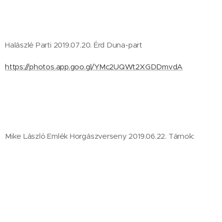
Halászlé Parti 2019.07.20. Érd Duna-part
https://photos.app.goo.gl/YMc2UQWt2XGDDmvdA
Mike László Emlék Horgászverseny 2019.06.22. Tárnok:
https://photos.app.goo.gl/VtLczEAUQFADYWXL8